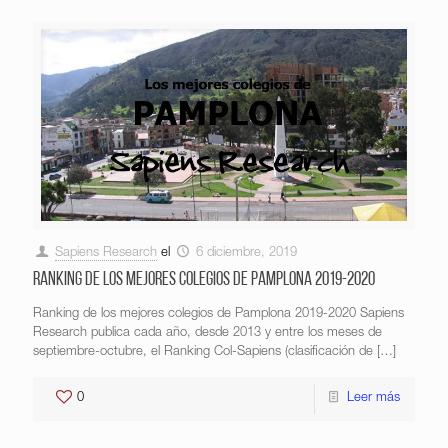
Sapiens Research
el
6 diciembre, 2019
Ranking de los mejores colegios de Pamplona 2019-2020
Ranking de los mejores colegios de Pamplona 2019-2020 Sapiens
Research publica cada año, desde 2013 y entre los meses de
septiembre-octubre, el Ranking Col-Sapiens (clasificación de
[…]
0
Leer más