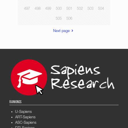
497
498
499
500
501
502
503
504
505
506
Next page
RANKINGS
U-Sapiens
ART-Sapiens
ASC-Sapiens