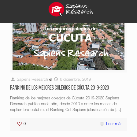
Sapiens Research
el
6 diciembre, 2019
Ranking de los mejores colegios de Cúcuta 2019-2020
Ranking de los mejores colegios de Cúcuta 2019-2020 Sapiens
Research publica cada año, desde 2013 y entre los meses de
septiembre-octubre, el Ranking Col-Sapiens (clasificación de
[…]
0
Leer más