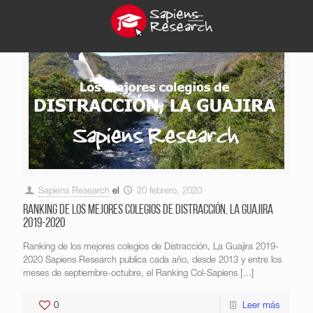
Sapiens Research
el
20 febrero, 2020
Ranking de los mejores colegios de Distracción, La Guajira
2019-2020
Ranking de los mejores colegios de Distracción, La Guajira 2019-
2020 Sapiens Research publica cada año, desde 2013 y entre los
meses de septiembre-octubre, el Ranking Col-Sapiens
[…]
0
Leer más