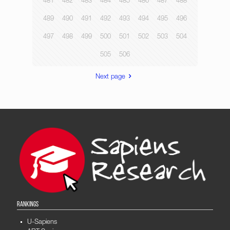
481
482
483
484
485
486
487
488
489
490
491
492
493
494
495
496
497
498
499
500
501
502
503
504
505
506
Next page
RANKINGS
U-Sapiens