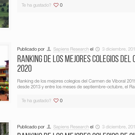
Te ha gustado?
0
Publicado por
Sapiens Research
el
3 diciembre, 20
Ranking de los mejores colegios del 
2020
Ranking de los mejores colegios del Carmen de Viboral 20
desde 2013 y entre los meses de septiembre-octubre, el R
Te ha gustado?
0
Publicado por
Sapiens Research
el
3 diciembre, 20