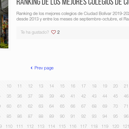
Ranking de los mejores colegios de C
Ranking de los mejores colegios de Ciudad Bolívar 2019-2
desde 2013 y entre los meses de septiembre-octubre, el Ran
Te ha gustado?
2
Prev page
10
11
12
13
14
15
16
17
18
19
20
21
4
35
36
37
38
39
40
41
42
43
44
45
46
9
60
61
62
63
64
65
66
67
68
69
70
71
4
85
86
87
88
89
90
91
92
93
94
95
96
9
110
111
112
113
114
115
116
117
118
119
120
12