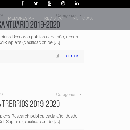
19
Categorias
MEMBRESÍA
REVISTA/
NOTICIAS/
 Santuario 2019-2020
Sapiens Research publica cada año, desde
ol-Sapiens (clasificación de
[…]
Leer más
19
Categorias
ntrerríos 2019-2020
apiens Research publica cada año, desde
ol-Sapiens (clasificación de
[…]