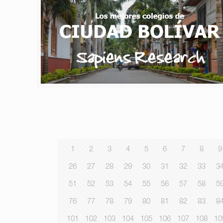
1
2
3
4
5
6
7
8
9
26
27
28
29
30
31
32
33
3
51
52
53
54
55
56
57
58
5
76
77
78
79
80
81
82
83
8
101
102
103
104
105
106
107
108
10