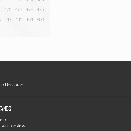
1
472
473
474
475
6
497
498
499
500
ns Research
TANOS
cto
 con nosotros