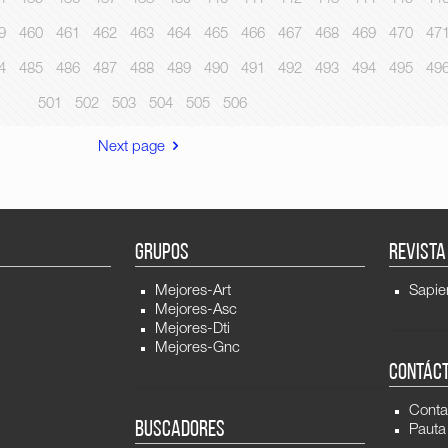
9
460
461
462
463
464
465
466
467
468
469
470
47
4
485
486
487
488
489
490
491
492
493
494
495
49
501
502
503
504
505
506
Next page
GRUPOS
REVISTA
Mejores-Art
Sapie
Mejores-Asc
Mejores-Dti
Mejores-Gnc
CONTÁC
Conta
BUSCADORES
Pauta