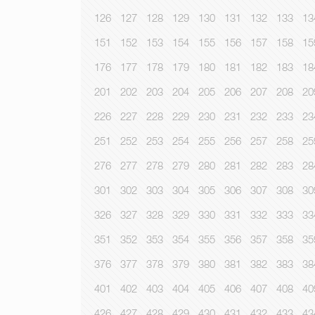
126
127
128
129
130
131
132
133
13
151
152
153
154
155
156
157
158
15
176
177
178
179
180
181
182
183
18
201
202
203
204
205
206
207
208
20
226
227
228
229
230
231
232
233
23
251
252
253
254
255
256
257
258
25
276
277
278
279
280
281
282
283
28
301
302
303
304
305
306
307
308
30
326
327
328
329
330
331
332
333
33
351
352
353
354
355
356
357
358
35
376
377
378
379
380
381
382
383
38
401
402
403
404
405
406
407
408
40
426
427
428
429
430
431
432
433
43