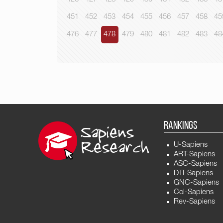
451
452
453
454
455
456
457
458
45
476
477
478
479
480
481
482
483
48
RANKINGS
U-Sapiens
ART-Sapiens
ASC-Sapiens
DTI-Sapiens
GNC-Sapiens
Col-Sapiens
Rev-Sapiens