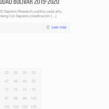
iudad Bolívar 2019-2020
020 Sapiens Research publica cada año,
king Col-Sapiens (clasificación
[…]
Leer más
22
23
24
25
47
48
49
50
72
73
74
75
97
98
99
100
1
122
123
124
125