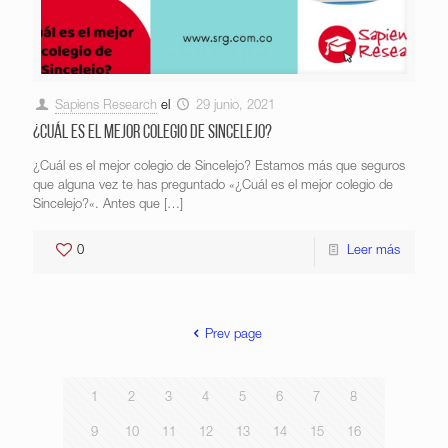
Sapiens Research
el
29 junio, 2021
¿Cuál es el mejor colegio de Sincelejo?
¿Cuál es el mejor colegio de Sincelejo? Estamos más que seguros
que alguna vez te has preguntado «¿Cuál es el mejor colegio de
Sincelejo?«. Antes que
[…]
0
Leer más
Prev page
1
2
3
4
5
6
7
8
9
10
11
12
13
14
15
16