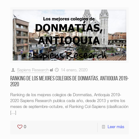
Sapiens Research
el
14 enero, 2020
Ranking de los mejores colegios de Donmatías, Antioquia 2019-
2020
Ranking de los mejores colegios de Donmatías, Antioquia 2019-
2020 Sapiens Research publica cada año, desde 2013 y entre los
meses de septiembre-octubre, el Ranking Col-Sapiens (clasificación
[…]
0
Leer más