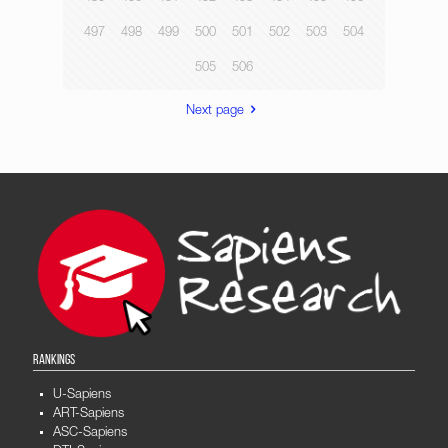
497
498
499
500
501
502
503
504
505
506
Next page
RANKINGS
U-Sapiens
ART-Sapiens
ASC-Sapiens