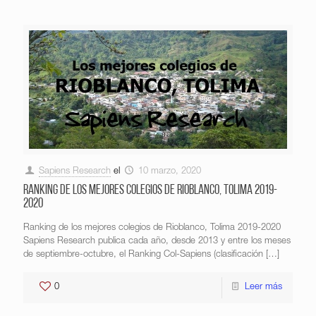
Sapiens Research
el
10 marzo, 2020
Ranking de los mejores colegios de Rioblanco, Tolima 2019-
2020
Ranking de los mejores colegios de Rioblanco, Tolima 2019-2020
Sapiens Research publica cada año, desde 2013 y entre los meses
de septiembre-octubre, el Ranking Col-Sapiens (clasificación
[…]
0
Leer más