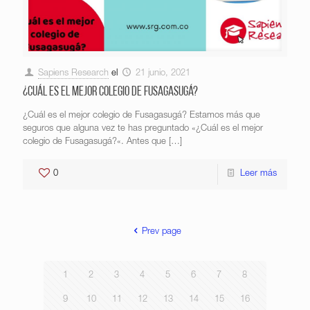
Sapiens Research
el
21 junio, 2021
¿Cuál es el mejor colegio de Fusagasugá?
¿Cuál es el mejor colegio de Fusagasugá? Estamos más que
seguros que alguna vez te has preguntado «¿Cuál es el mejor
colegio de Fusagasugá?«. Antes que
[…]
0
Leer más
Prev page
1
2
3
4
5
6
7
8
9
10
11
12
13
14
15
16