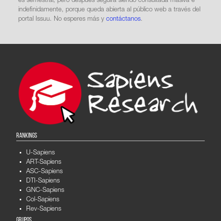
es semestral, pero después seguirá siendo consultada masiva e
indefinidamente, porque queda abierta al público web a través del
portal Issuu. No esperes más y
contáctanos
.
RANKINGS
U-Sapiens
ART-Sapiens
ASC-Sapiens
DTI-Sapiens
GNC-Sapiens
Col-Sapiens
Rev-Sapiens
GRUPOS