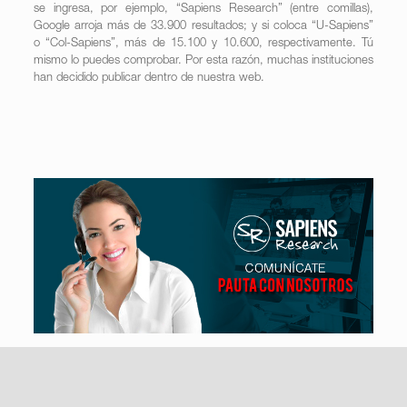
se ingresa, por ejemplo, “Sapiens Research” (entre comillas),
Google arroja más de 33.900 resultados; y si coloca “U-Sapiens”
o “Col-Sapiens”, más de 15.100 y 10.600, respectivamente. Tú
mismo lo puedes comprobar. Por esta razón, muchas instituciones
han decidido publicar dentro de nuestra web.