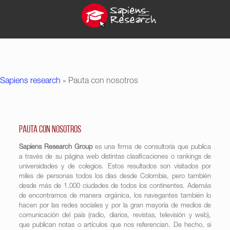
Sapiens research
»
Pauta con nosotros
Pauta con nosotros
Sapiens Research Group
es una firma de consultoría que publica
a través de su página web distintas clasificaciones o rankings de
universidades y de colegios. Estos resultados son visitados por
miles de personas todos los días desde Colombia, pero también
desde más de 1.000 ciudades de todos los continentes. Además
de encontrarnos de manera orgánica, los navegantes también lo
hacen por las redes sociales y por la gran mayoría de medios de
comunicación del país (radio, diarios, revistas, televisión y web),
que publican notas o artículos que nos referencian. De hecho, si