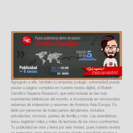
Agregado a ello, también tu empresa (colegio, universidad) puede
pautar a página completa en nuestra revista digital, el Boletín
Científico Sapiens Research, que está incluida en las más
importantes bibliotecas del mundo, e incorporada en reconocidos
sistemas de indexación y resumen de América-Asia-Europa. Es
leído por personas de todas partes del planeta, incluidos
estudiantes, rectores, padres de familia y más. Las estadísticas
Issuu registran miles y miles de lectores de los cinco continentes.
Tu publicidad se verá y leerá por seis meses, pues nuestra revista