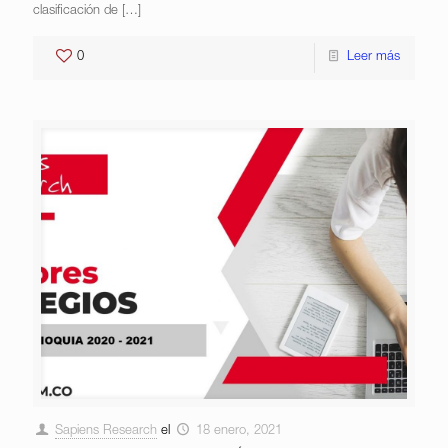
clasificación de
[…]
0
Leer más
Sapiens Research
el
18 enero, 2021