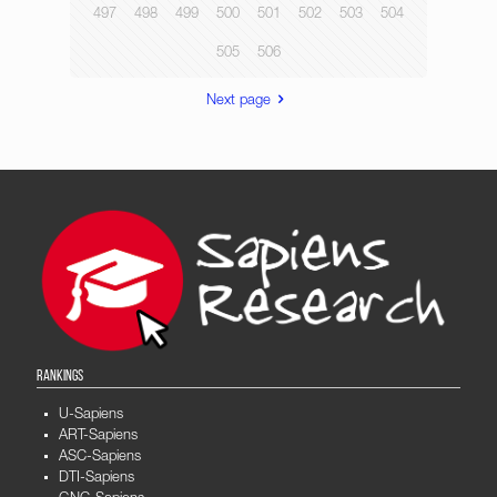
497
498
499
500
501
502
503
504
505
506
Next page
RANKINGS
U-Sapiens
ART-Sapiens
ASC-Sapiens
DTI-Sapiens