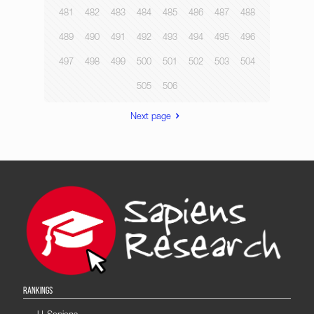
481
482
483
484
485
486
487
488
489
490
491
492
493
494
495
496
497
498
499
500
501
502
503
504
505
506
Next page
RANKINGS