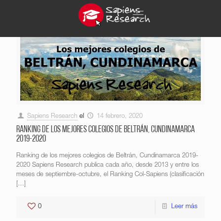
Sapiens Research
el
14 febrero, 2020
Ranking de los mejores colegios de Beltrán, Cundinamarca
2019-2020
Ranking de los mejores colegios de Beltrán, Cundinamarca 2019-
2020 Sapiens Research publica cada año, desde 2013 y entre los
meses de septiembre-octubre, el Ranking Col-Sapiens (clasificación
[…]
0
Leer más