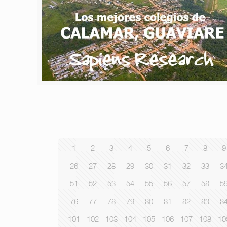
1
2
3
4
5
6
7
8
9
26
27
28
29
30
31
32
33
3
51
52
53
54
55
56
57
58
5
76
77
78
79
80
81
82
83
8
101
102
103
104
105
106
107
108
10