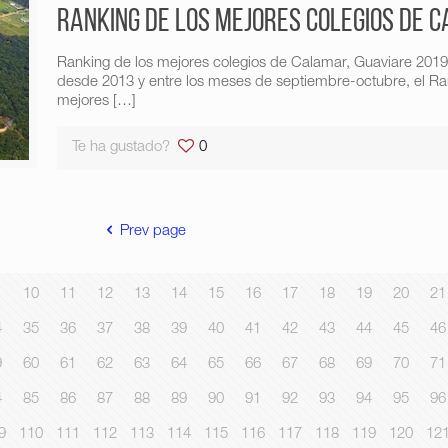
Ranking de los mejores colegios de 
Ranking de los mejores colegios de Calamar, Guaviare 201
desde 2013 y entre los meses de septiembre-octubre, el Ran
mejores
[…]
Te ha gustado?
0
Prev page
10
11
12
13
14
15
16
17
18
19
20
21
4
35
36
37
38
39
40
41
42
43
44
45
46
9
60
61
62
63
64
65
66
67
68
69
70
71
4
85
86
87
88
89
90
91
92
93
94
95
96
9
110
111
112
113
114
115
116
117
118
119
120
12