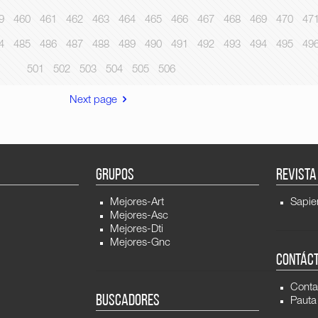
9
460
461
462
463
464
465
466
467
468
469
470
47
4
485
486
487
488
489
490
491
492
493
494
495
49
501
502
503
504
505
506
Next page
GRUPOS
REVISTA
Mejores-Art
Sapie
Mejores-Asc
Mejores-Dti
Mejores-Gnc
CONTÁC
Conta
BUSCADORES
Pauta