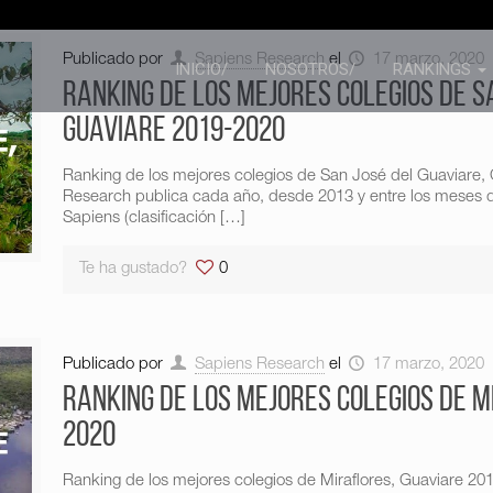
Publicado por
Sapiens Research
el
17 marzo, 2020
INICIO/
NOSOTROS/
RANKINGS
Ranking de los mejores colegios de S
Guaviare 2019-2020
Ranking de los mejores colegios de San José del Guaviare,
Research publica cada año, desde 2013 y entre los meses d
Sapiens (clasificación
[…]
Te ha gustado?
0
Publicado por
Sapiens Research
el
17 marzo, 2020
Ranking de los mejores colegios de M
2020
Ranking de los mejores colegios de Miraflores, Guaviare 2