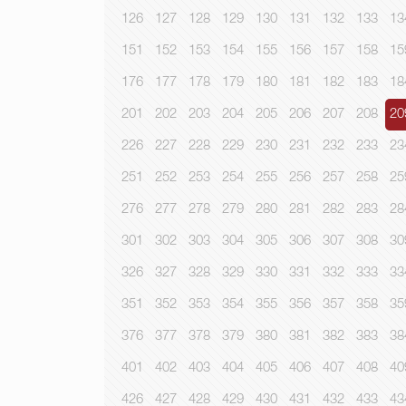
126
127
128
129
130
131
132
133
13
151
152
153
154
155
156
157
158
15
176
177
178
179
180
181
182
183
18
201
202
203
204
205
206
207
208
20
226
227
228
229
230
231
232
233
23
251
252
253
254
255
256
257
258
25
276
277
278
279
280
281
282
283
28
301
302
303
304
305
306
307
308
30
326
327
328
329
330
331
332
333
33
351
352
353
354
355
356
357
358
35
376
377
378
379
380
381
382
383
38
401
402
403
404
405
406
407
408
40
426
427
428
429
430
431
432
433
43