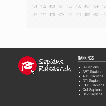
451
452
453
454
455
456
457
458
45
476
477
478
479
480
481
482
483
48
RANKINGS
U-Sapiens
ART-Sapiens
ASC-Sapiens
DTI-Sapiens
GNC-Sapiens
Col-Sapiens
Rev-Sapiens