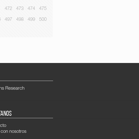
1
472
473
474
475
6
497
498
499
500
ns Research
TANOS
cto
 con nosotros