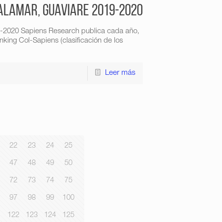
Calamar, Guaviare 2019-2020
9-2020 Sapiens Research publica cada año,
king Col-Sapiens (clasificación de los
Leer más
22
23
24
25
47
48
49
50
72
73
74
75
97
98
99
100
1
122
123
124
125