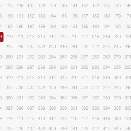
4
135
136
137
138
139
140
141
142
143
144
145
14
9
160
161
162
163
164
165
166
167
168
169
170
17
4
185
186
187
188
189
190
191
192
193
194
195
19
9
210
211
212
213
214
215
216
217
218
219
220
22
4
235
236
237
238
239
240
241
242
243
244
245
24
9
260
261
262
263
264
265
266
267
268
269
270
27
4
285
286
287
288
289
290
291
292
293
294
295
29
9
310
311
312
313
314
315
316
317
318
319
320
32
4
335
336
337
338
339
340
341
342
343
344
345
34
9
360
361
362
363
364
365
366
367
368
369
370
37
4
385
386
387
388
389
390
391
392
393
394
395
39
9
410
411
412
413
414
415
416
417
418
419
420
42
4
435
436
437
438
439
440
441
442
443
444
445
44