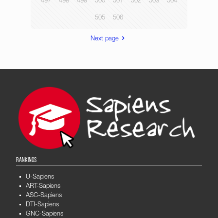
497
498
499
500
501
502
503
504
505
506
Next page
RANKINGS
U-Sapiens
ART-Sapiens
ASC-Sapiens
DTI-Sapiens
GNC-Sapiens