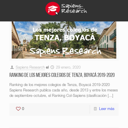
Sapiens Research
el
29 enero, 2020
Ranking de los mejores colegios de Tenza, Boyacá 2019-2020
Ranking de los mejores colegios de Tenza, Boyacá 2019-2020
Sapiens Research publica cada año, desde 2013 y entre los meses
de septiembre-octubre, el Ranking Col-Sapiens (clasificación
[…]
0
Leer más