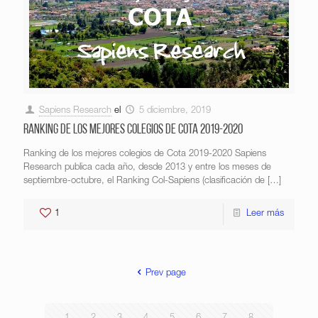
Sapiens Research
el
5 diciembre, 2019
Ranking de los mejores colegios de Cota 2019-2020
Ranking de los mejores colegios de Cota 2019-2020 Sapiens
Research publica cada año, desde 2013 y entre los meses de
septiembre-octubre, el Ranking Col-Sapiens (clasificación de
[…]
1
Leer más
Prev page