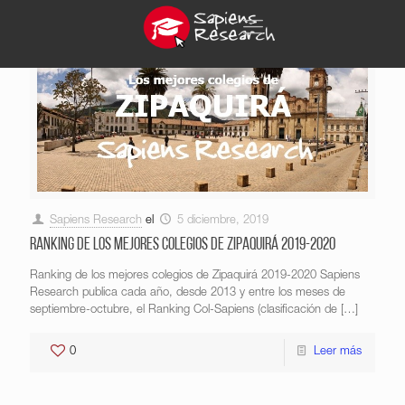
Sapiens Research
el
5 diciembre, 2019
Ranking de los mejores colegios de Zipaquirá 2019-2020
Ranking de los mejores colegios de Zipaquirá 2019-2020 Sapiens
Research publica cada año, desde 2013 y entre los meses de
septiembre-octubre, el Ranking Col-Sapiens (clasificación de
[…]
0
Leer más