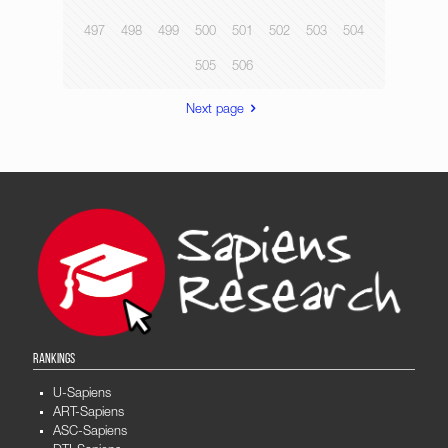
497
498
499
500
501
502
503
504
505
506
Next page
RANKINGS
U-Sapiens
ART-Sapiens
ASC-Sapiens