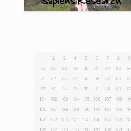
1
2
3
4
5
6
7
8
9
26
27
28
29
30
31
32
33
3
51
52
53
54
55
56
57
58
5
76
77
78
79
80
81
82
83
8
101
102
103
104
105
106
107
108
10
126
127
128
129
130
131
132
133
13
151
152
153
154
155
156
157
158
15
176
177
178
179
180
181
182
183
18