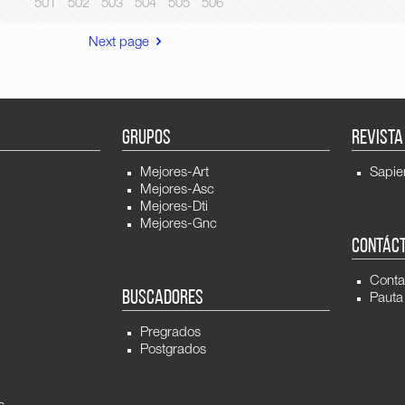
501
502
503
504
505
506
Next page
GRUPOS
REVISTA
Mejores-Art
Sapie
Mejores-Asc
Mejores-Dti
Mejores-Gnc
CONTÁC
Conta
BUSCADORES
Pauta
Pregrados
Postgrados