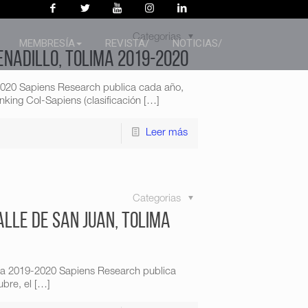
Categorias
MEMBRESÍA
REVISTA/
NOTICIAS/
enadillo, Tolima 2019-2020
-2020 Sapiens Research publica cada año,
king Col-Sapiens (clasificación
[…]
Leer más
Categorias
alle de San Juan, Tolima
ima 2019-2020 Sapiens Research publica
bre, el
[…]