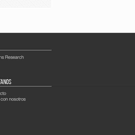
ns Research
TANOS
cto
 con nosotros