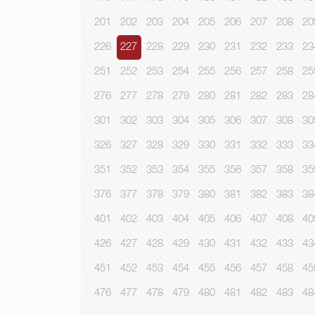
201
202
203
204
205
206
207
208
20
226
227
228
229
230
231
232
233
23
251
252
253
254
255
256
257
258
25
276
277
278
279
280
281
282
283
28
301
302
303
304
305
306
307
308
30
326
327
328
329
330
331
332
333
33
351
352
353
354
355
356
357
358
35
376
377
378
379
380
381
382
383
38
401
402
403
404
405
406
407
408
40
426
427
428
429
430
431
432
433
43
451
452
453
454
455
456
457
458
45
476
477
478
479
480
481
482
483
48