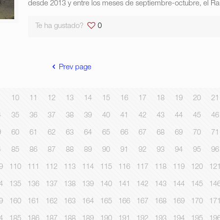
desde 2013 y entre los meses de septiembre-octubre, el R
Te ha gustado?
0
Prev page
10
11
12
13
14
15
16
17
18
19
20
21
4
35
36
37
38
39
40
41
42
43
44
45
46
9
60
61
62
63
64
65
66
67
68
69
70
71
4
85
86
87
88
89
90
91
92
93
94
95
96
9
110
111
112
113
114
115
116
117
118
119
120
12
4
135
136
137
138
139
140
141
142
143
144
145
14
9
160
161
162
163
164
165
166
167
168
169
170
17
4
185
186
187
188
189
190
191
192
193
194
195
19