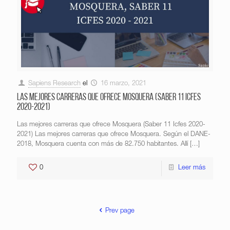
Sapiens Research
el
16 marzo, 2021
Las mejores carreras que ofrece Mosquera (Saber 11 Icfes
2020-2021)
Las mejores carreras que ofrece Mosquera (Saber 11 Icfes 2020-
2021) Las mejores carreras que ofrece Mosquera. Según el DANE-
2018, Mosquera cuenta con más de 82.750 habitantes. Allí
[…]
0
Leer más
Prev page