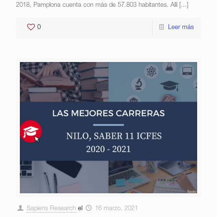
2018, Pamplona cuenta con más de 57.803 habitantes. Allí
[…]
0
Leer más
Sapiens Research
el
16 marzo, 2021