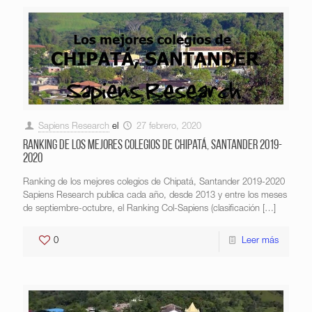
Sapiens Research
el
27 febrero, 2020
Ranking de los mejores colegios de Chipatá, Santander 2019-
2020
Ranking de los mejores colegios de Chipatá, Santander 2019-2020
Sapiens Research publica cada año, desde 2013 y entre los meses
de septiembre-octubre, el Ranking Col-Sapiens (clasificación
[…]
0
Leer más