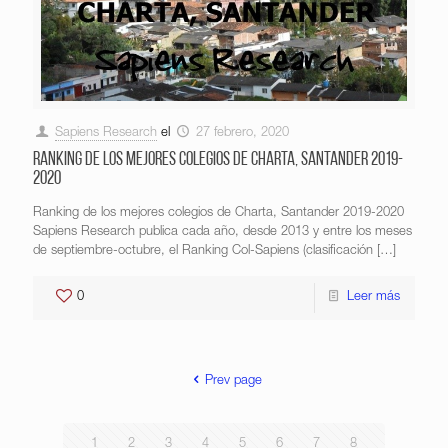
Sapiens Research
el
27 febrero, 2020
Ranking de los mejores colegios de Charta, Santander 2019-
2020
Ranking de los mejores colegios de Charta, Santander 2019-2020
Sapiens Research publica cada año, desde 2013 y entre los meses
de septiembre-octubre, el Ranking Col-Sapiens (clasificación
[…]
0
Leer más
Prev page
1
2
3
4
5
6
7
8