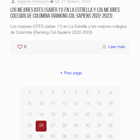
Sapiens Research
el
21 febrero, 2023
Los mejores ICFES (saber 11) en La Estrella y los mejores
colegios de Colombia (Ranking Col-Sapiens 2022-2023)
Los mejores ICFES (saber 11) en La Estrella y los mejores colegios
de Colombia (Ranking Col-Sapiens 2022-2023)
0
Leer más
Prev page
1
2
3
4
5
6
7
8
9
10
11
12
13
14
15
16
17
18
19
20
21
22
23
24
25
26
27
28
29
30
31
32
33
34
35
36
37
38
39
40