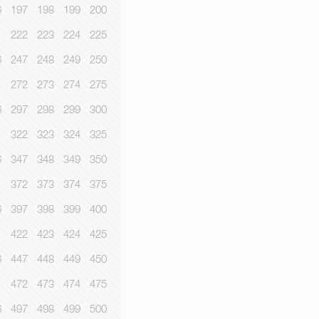
6
197
198
199
200
1
222
223
224
225
6
247
248
249
250
1
272
273
274
275
6
297
298
299
300
1
322
323
324
325
6
347
348
349
350
1
372
373
374
375
6
397
398
399
400
1
422
423
424
425
6
447
448
449
450
1
472
473
474
475
6
497
498
499
500