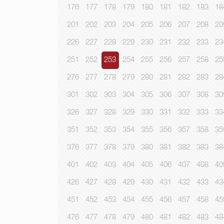
176
177
178
179
180
181
182
183
18
201
202
203
204
205
206
207
208
20
226
227
228
229
230
231
232
233
23
251
252
253
254
255
256
257
258
25
276
277
278
279
280
281
282
283
28
301
302
303
304
305
306
307
308
30
326
327
328
329
330
331
332
333
33
351
352
353
354
355
356
357
358
35
376
377
378
379
380
381
382
383
38
401
402
403
404
405
406
407
408
40
426
427
428
429
430
431
432
433
43
451
452
453
454
455
456
457
458
45
476
477
478
479
480
481
482
483
48