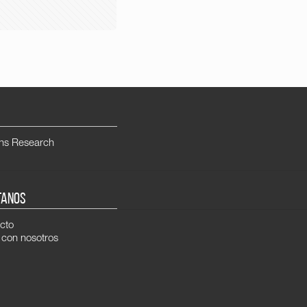
ns Research
TANOS
cto
 con nosotros