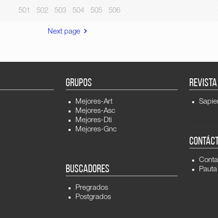
501
502
503
504
505
506
Next page
GRUPOS
REVISTA
Mejores-Art
Sapie
Mejores-Asc
Mejores-Dti
Mejores-Gnc
CONTÁC
Conta
BUSCADORES
Pauta
Pregrados
Postgrados