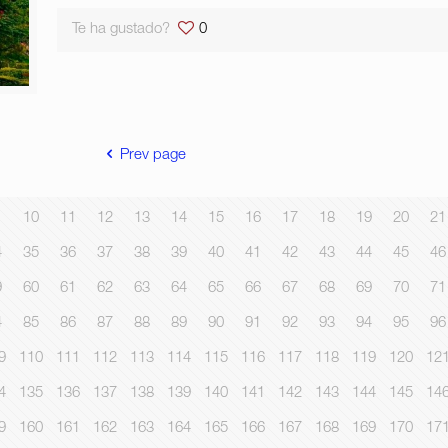
Te ha gustado?
0
Prev page
10
11
12
13
14
15
16
17
18
19
20
21
4
35
36
37
38
39
40
41
42
43
44
45
46
9
60
61
62
63
64
65
66
67
68
69
70
71
4
85
86
87
88
89
90
91
92
93
94
95
96
9
110
111
112
113
114
115
116
117
118
119
120
12
4
135
136
137
138
139
140
141
142
143
144
145
14
9
160
161
162
163
164
165
166
167
168
169
170
17