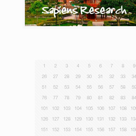
1
2
3
4
5
6
7
8
9
26
27
28
29
30
31
32
33
3
51
52
53
54
55
56
57
58
5
76
77
78
79
80
81
82
83
8
101
102
103
104
105
106
107
108
10
126
127
128
129
130
131
132
133
13
151
152
153
154
155
156
157
158
15