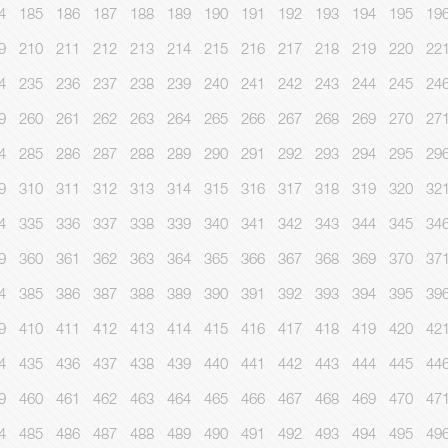
4
185
186
187
188
189
190
191
192
193
194
195
19
9
210
211
212
213
214
215
216
217
218
219
220
22
4
235
236
237
238
239
240
241
242
243
244
245
24
9
260
261
262
263
264
265
266
267
268
269
270
27
4
285
286
287
288
289
290
291
292
293
294
295
29
9
310
311
312
313
314
315
316
317
318
319
320
32
4
335
336
337
338
339
340
341
342
343
344
345
34
9
360
361
362
363
364
365
366
367
368
369
370
37
4
385
386
387
388
389
390
391
392
393
394
395
39
9
410
411
412
413
414
415
416
417
418
419
420
42
4
435
436
437
438
439
440
441
442
443
444
445
44
9
460
461
462
463
464
465
466
467
468
469
470
47
4
485
486
487
488
489
490
491
492
493
494
495
49