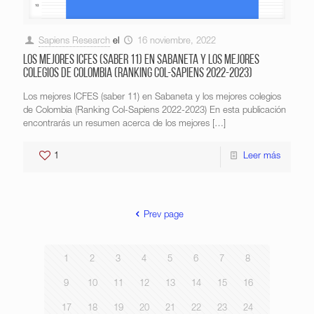
Sapiens Research
el
16 noviembre, 2022
Los mejores ICFES (saber 11) en Sabaneta y los mejores
colegios de Colombia (Ranking Col-Sapiens 2022-2023)
Los mejores ICFES (saber 11) en Sabaneta y los mejores colegios
de Colombia (Ranking Col-Sapiens 2022-2023) En esta publicación
encontrarás un resumen acerca de los mejores
[…]
1
Leer más
Prev page
1
2
3
4
5
6
7
8
9
10
11
12
13
14
15
16
17
18
19
20
21
22
23
24