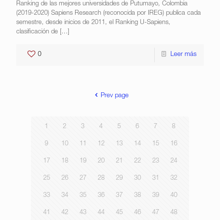
Ranking de las mejores universidades de Putumayo, Colombia
(2019-2020) Sapiens Research (reconocida por IREG) publica cada
semestre, desde inicios de 2011, el Ranking U-Sapiens,
clasificación de
[…]
0
Leer más
Prev page
1
2
3
4
5
6
7
8
9
10
11
12
13
14
15
16
17
18
19
20
21
22
23
24
25
26
27
28
29
30
31
32
33
34
35
36
37
38
39
40
41
42
43
44
45
46
47
48