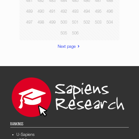
481
482
483
484
485
486
487
488
489
490
491
492
493
494
495
496
497
498
499
500
501
502
503
504
505
506
Next page
RANKINGS
U-Sapiens