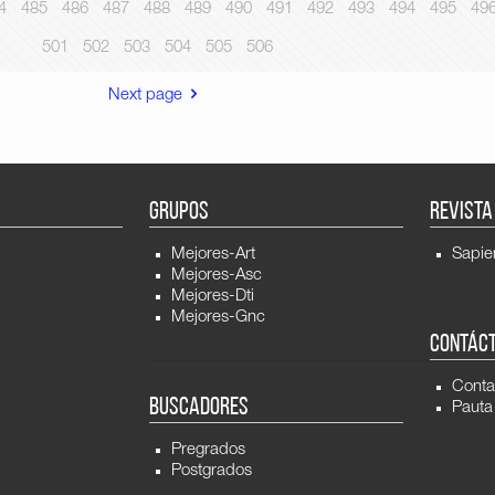
4
485
486
487
488
489
490
491
492
493
494
495
49
501
502
503
504
505
506
Next page
GRUPOS
REVISTA
Mejores-Art
Sapie
Mejores-Asc
Mejores-Dti
Mejores-Gnc
CONTÁC
Conta
BUSCADORES
Pauta
Pregrados
Postgrados