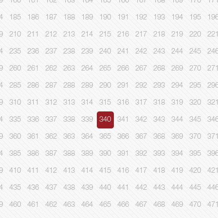
9
160
161
162
163
164
165
166
167
168
169
170
17
4
185
186
187
188
189
190
191
192
193
194
195
19
9
210
211
212
213
214
215
216
217
218
219
220
22
4
235
236
237
238
239
240
241
242
243
244
245
24
9
260
261
262
263
264
265
266
267
268
269
270
27
4
285
286
287
288
289
290
291
292
293
294
295
29
9
310
311
312
313
314
315
316
317
318
319
320
32
4
335
336
337
338
339
340
341
342
343
344
345
34
9
360
361
362
363
364
365
366
367
368
369
370
37
4
385
386
387
388
389
390
391
392
393
394
395
39
9
410
411
412
413
414
415
416
417
418
419
420
42
4
435
436
437
438
439
440
441
442
443
444
445
44
9
460
461
462
463
464
465
466
467
468
469
470
47