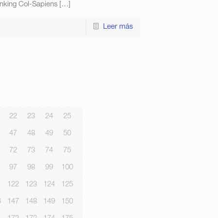
anking Col-Sapiens
[…]
Leer más
22
23
24
25
47
48
49
50
72
73
74
75
97
98
99
100
1
122
123
124
125
6
147
148
149
150