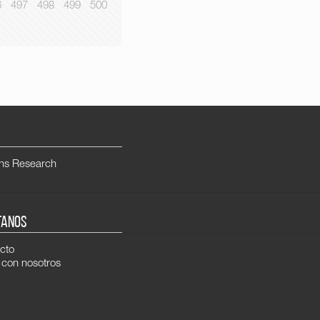
6
497
498
499
500
ns Research
TANOS
cto
 con nosotros