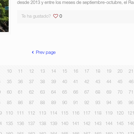
desde 2013 y entre los meses de septiembre-octubre, el R
Te ha gustado?
0
Prev page
10
11
12
13
14
15
16
17
18
19
20
21
4
35
36
37
38
39
40
41
42
43
44
45
46
9
60
61
62
63
64
65
66
67
68
69
70
71
4
85
86
87
88
89
90
91
92
93
94
95
96
9
110
111
112
113
114
115
116
117
118
119
120
12
4
135
136
137
138
139
140
141
142
143
144
145
14