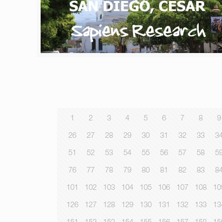
1
2
3
4
5
6
7
8
9
26
27
28
29
30
31
32
33
3
51
52
53
54
55
56
57
58
5
76
77
78
79
80
81
82
83
8
101
102
103
104
105
106
107
108
10
126
127
128
129
130
131
132
133
13