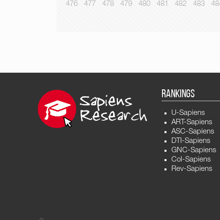
476
477
478
479
480
481
482
483
48
RANKINGS
U-Sapiens
ART-Sapiens
ASC-Sapiens
DTI-Sapiens
GNC-Sapiens
Col-Sapiens
Rev-Sapiens