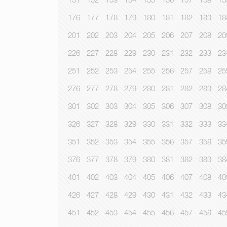
151
152
153
154
155
156
157
158
15
176
177
178
179
180
181
182
183
18
201
202
203
204
205
206
207
208
20
226
227
228
229
230
231
232
233
23
251
252
253
254
255
256
257
258
25
276
277
278
279
280
281
282
283
28
301
302
303
304
305
306
307
308
30
326
327
328
329
330
331
332
333
33
351
352
353
354
355
356
357
358
35
376
377
378
379
380
381
382
383
38
401
402
403
404
405
406
407
408
40
426
427
428
429
430
431
432
433
43
451
452
453
454
455
456
457
458
45