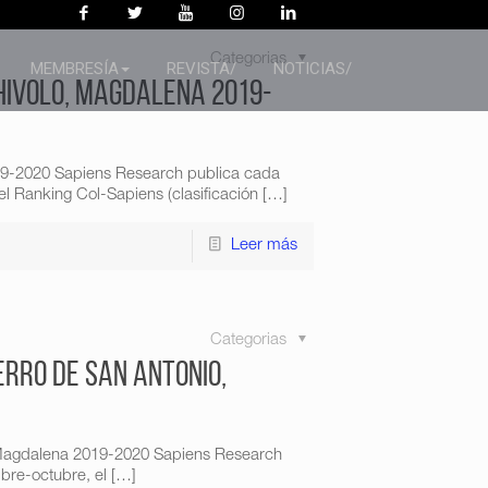
Categorias
MEMBRESÍA
REVISTA/
NOTICIAS/
hivolo, Magdalena 2019-
19-2020 Sapiens Research publica cada
l Ranking Col-Sapiens (clasificación
[…]
Leer más
Categorias
erro de San Antonio,
, Magdalena 2019-2020 Sapiens Research
bre-octubre, el
[…]