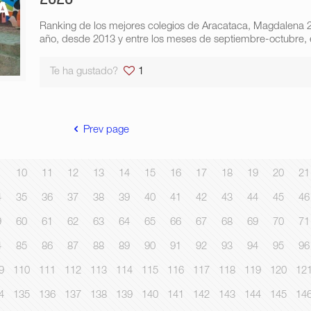
Ranking de los mejores colegios de Aracataca, Magdalena
año, desde 2013 y entre los meses de septiembre-octubre, e
Te ha gustado?
1
Prev page
10
11
12
13
14
15
16
17
18
19
20
21
4
35
36
37
38
39
40
41
42
43
44
45
46
9
60
61
62
63
64
65
66
67
68
69
70
71
4
85
86
87
88
89
90
91
92
93
94
95
96
9
110
111
112
113
114
115
116
117
118
119
120
12
4
135
136
137
138
139
140
141
142
143
144
145
14