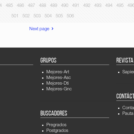
4
485
486
487
488
489
490
491
492
493
494
495
49
501
502
503
504
505
506
Next page
GRUPOS
REVISTA
Mejores-Art
Sapie
Mejores-Asc
Mejores-Dti
Mejores-Gnc
CONTÁC
Conta
BUSCADORES
Pauta
Pregrados
Postgrados