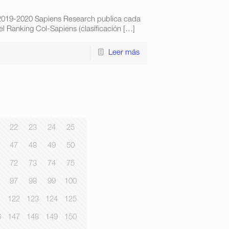
 2019-2020 Sapiens Research publica cada
l Ranking Col-Sapiens (clasificación
[…]
Leer más
22
23
24
25
47
48
49
50
72
73
74
75
97
98
99
100
1
122
123
124
125
6
147
148
149
150