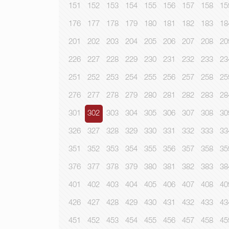
151
152
153
154
155
156
157
158
15
176
177
178
179
180
181
182
183
18
201
202
203
204
205
206
207
208
20
226
227
228
229
230
231
232
233
23
251
252
253
254
255
256
257
258
25
276
277
278
279
280
281
282
283
28
301
302
303
304
305
306
307
308
30
326
327
328
329
330
331
332
333
33
351
352
353
354
355
356
357
358
35
376
377
378
379
380
381
382
383
38
401
402
403
404
405
406
407
408
40
426
427
428
429
430
431
432
433
43
451
452
453
454
455
456
457
458
45