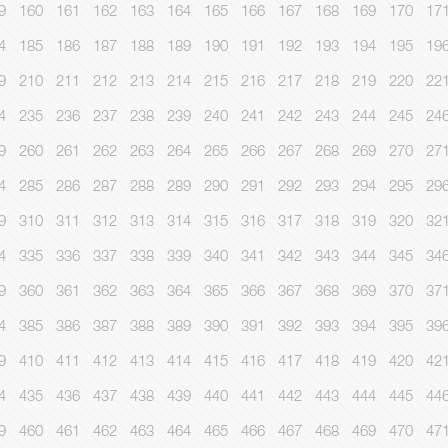
9
160
161
162
163
164
165
166
167
168
169
170
17
4
185
186
187
188
189
190
191
192
193
194
195
19
9
210
211
212
213
214
215
216
217
218
219
220
22
4
235
236
237
238
239
240
241
242
243
244
245
24
9
260
261
262
263
264
265
266
267
268
269
270
27
4
285
286
287
288
289
290
291
292
293
294
295
29
9
310
311
312
313
314
315
316
317
318
319
320
32
4
335
336
337
338
339
340
341
342
343
344
345
34
9
360
361
362
363
364
365
366
367
368
369
370
37
4
385
386
387
388
389
390
391
392
393
394
395
39
9
410
411
412
413
414
415
416
417
418
419
420
42
4
435
436
437
438
439
440
441
442
443
444
445
44
9
460
461
462
463
464
465
466
467
468
469
470
47