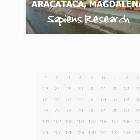
1
2
3
4
5
6
7
8
9
26
27
28
29
30
31
32
33
3
51
52
53
54
55
56
57
58
5
76
77
78
79
80
81
82
83
8
101
102
103
104
105
106
107
108
10
126
127
128
129
130
131
132
133
13