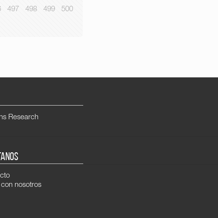
6
497
498
499
500
ns Research
TANOS
cto
 con nosotros