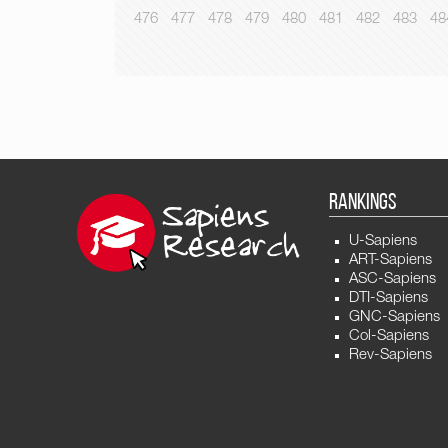
476
477
478
479
480
481
482
483
48
RANKINGS
U-Sapiens
ART-Sapiens
ASC-Sapiens
DTI-Sapiens
GNC-Sapiens
Col-Sapiens
Rev-Sapiens