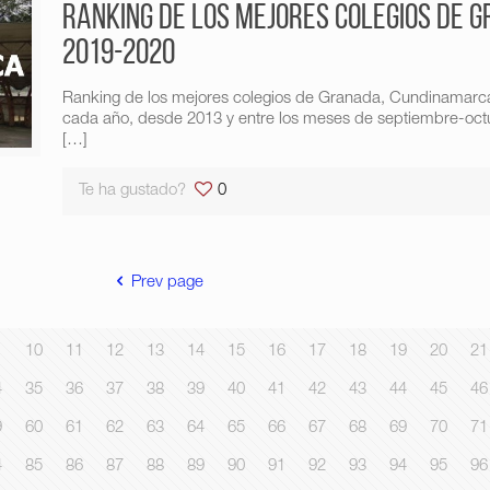
Ranking de los mejores colegios de
2019-2020
Ranking de los mejores colegios de Granada, Cundinamarc
cada año, desde 2013 y entre los meses de septiembre-octub
[…]
Te ha gustado?
0
Prev page
10
11
12
13
14
15
16
17
18
19
20
21
4
35
36
37
38
39
40
41
42
43
44
45
46
9
60
61
62
63
64
65
66
67
68
69
70
71
4
85
86
87
88
89
90
91
92
93
94
95
96