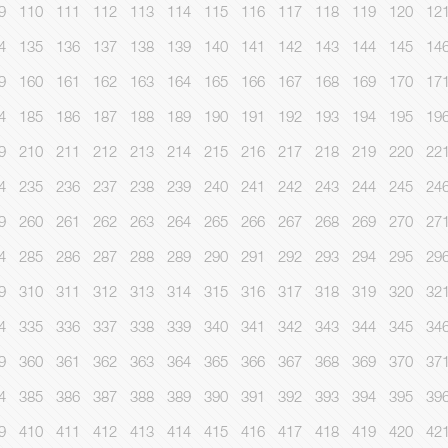
9
110
111
112
113
114
115
116
117
118
119
120
12
4
135
136
137
138
139
140
141
142
143
144
145
14
9
160
161
162
163
164
165
166
167
168
169
170
17
4
185
186
187
188
189
190
191
192
193
194
195
19
9
210
211
212
213
214
215
216
217
218
219
220
22
4
235
236
237
238
239
240
241
242
243
244
245
24
9
260
261
262
263
264
265
266
267
268
269
270
27
4
285
286
287
288
289
290
291
292
293
294
295
29
9
310
311
312
313
314
315
316
317
318
319
320
32
4
335
336
337
338
339
340
341
342
343
344
345
34
9
360
361
362
363
364
365
366
367
368
369
370
37
4
385
386
387
388
389
390
391
392
393
394
395
39
9
410
411
412
413
414
415
416
417
418
419
420
42