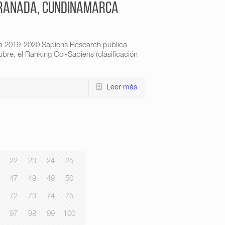
 Granada, Cundinamarca
a 2019-2020 Sapiens Research publica
re, el Ranking Col-Sapiens (clasificación
Leer más
22
23
24
25
47
48
49
50
72
73
74
75
97
98
99
100