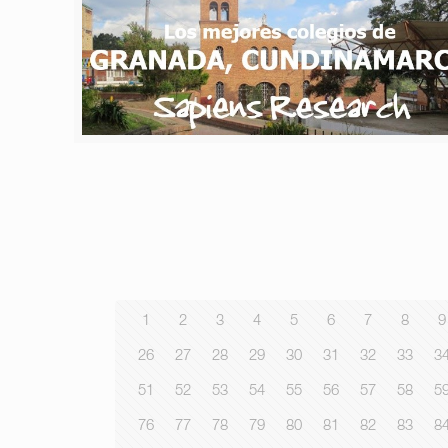
1
2
3
4
5
6
7
8
9
26
27
28
29
30
31
32
33
3
51
52
53
54
55
56
57
58
5
76
77
78
79
80
81
82
83
8