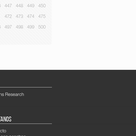
6
447
448
449
450
1
472
473
474
475
6
497
498
499
500
ns Research
TANOS
cto