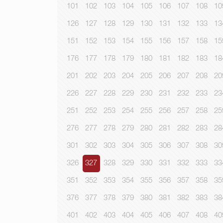
101
102
103
104
105
106
107
108
10
126
127
128
129
130
131
132
133
13
151
152
153
154
155
156
157
158
15
176
177
178
179
180
181
182
183
18
201
202
203
204
205
206
207
208
20
226
227
228
229
230
231
232
233
23
251
252
253
254
255
256
257
258
25
276
277
278
279
280
281
282
283
28
301
302
303
304
305
306
307
308
30
326
327
328
329
330
331
332
333
33
351
352
353
354
355
356
357
358
35
376
377
378
379
380
381
382
383
38
401
402
403
404
405
406
407
408
40