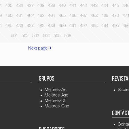
4
435
436
437
438
439
440
441
442
443
444
445
44
9
460
461
462
463
464
465
466
467
468
469
470
47
4
485
486
487
488
489
490
491
492
493
494
495
49
501
502
503
504
505
506
Next page
GRUPOS
REVISTA
Mejores-Art
Sapie
Mejores-Asc
Mejores-Dti
Mejores-Gnc
CONTÁC
Conta