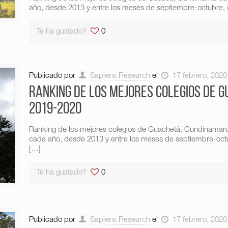
año, desde 2013 y entre los meses de septiembre-octubre, e
Te ha gustado?
0
Publicado por
Sapiens Research
el
17 febrero, 2020
Ranking de los mejores colegios de 
2019-2020
Ranking de los mejores colegios de Guachetá, Cundinamar
cada año, desde 2013 y entre los meses de septiembre-octub
[…]
Te ha gustado?
0
Publicado por
Sapiens Research
el
17 febrero, 2020