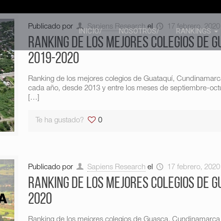
Publicado por
Sapiens Research
el
17 febrero, 2020
INICIO/
NOSOTROS/
RANKINGS
Ranking de los mejores colegios de 
2019-2020
Ranking de los mejores colegios de Guataquí, Cundinamar
cada año, desde 2013 y entre los meses de septiembre-octub
[…]
Te ha gustado?
0
Publicado por
Sapiens Research
el
17 febrero, 2020
Ranking de los mejores colegios de 
2020
Ranking de los mejores colegios de Guasca, Cundinamarca