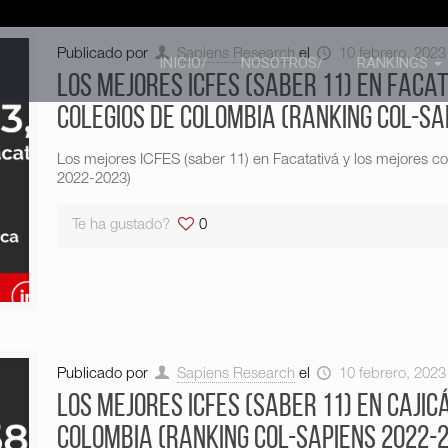
Publicado por
Sapiens Research
el
10 febrero, 2023
INICIO/
NOSOTROS/
RANKINGS
Los mejores ICFES (saber 11) en Faca
colegios de Colombia (Ranking Col-Sa
Los mejores ICFES (saber 11) en Facatativá y los mejores 
2022-2023)
Te ha gustado?
0
Publicado por
Sapiens Research
el
10 febrero, 2023
Los mejores ICFES (saber 11) en Cajic
Colombia (Ranking Col-Sapiens 2022-