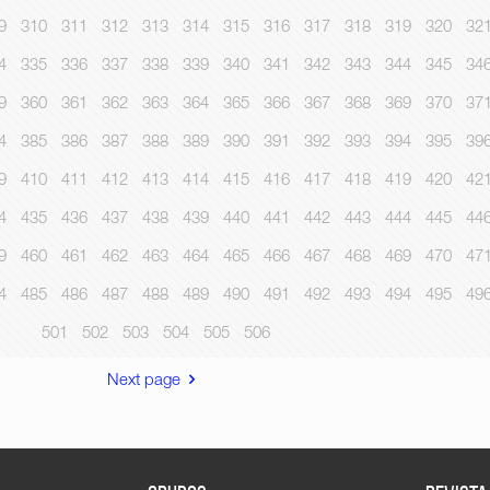
9
310
311
312
313
314
315
316
317
318
319
320
32
4
335
336
337
338
339
340
341
342
343
344
345
34
9
360
361
362
363
364
365
366
367
368
369
370
37
4
385
386
387
388
389
390
391
392
393
394
395
39
9
410
411
412
413
414
415
416
417
418
419
420
42
4
435
436
437
438
439
440
441
442
443
444
445
44
9
460
461
462
463
464
465
466
467
468
469
470
47
4
485
486
487
488
489
490
491
492
493
494
495
49
501
502
503
504
505
506
Next page