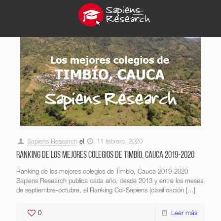
Sapiens Research
el
11 febrero, 2020
Ranking de los mejores colegios de Timbío, Cauca 2019-2020
Ranking de los mejores colegios de Timbío, Cauca 2019-2020
Sapiens Research publica cada año, desde 2013 y entre los meses
de septiembre-octubre, el Ranking Col-Sapiens (clasificación
[…]
0
Leer más