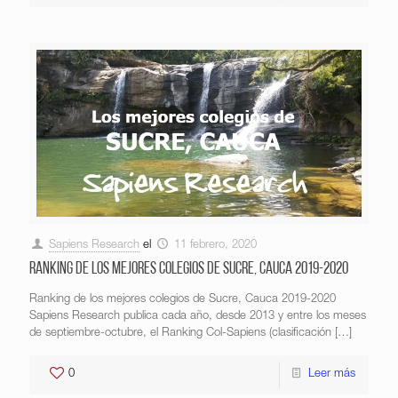
Sapiens Research
el
11 febrero, 2020
Ranking de los mejores colegios de Sucre, Cauca 2019-2020
Ranking de los mejores colegios de Sucre, Cauca 2019-2020
Sapiens Research publica cada año, desde 2013 y entre los meses
de septiembre-octubre, el Ranking Col-Sapiens (clasificación
[…]
0
Leer más