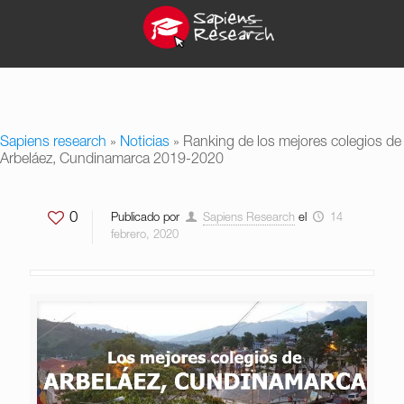
Sapiens research
»
Noticias
»
Ranking de los mejores colegios de
Arbeláez, Cundinamarca 2019-2020
0
Publicado por
Sapiens Research
el
14
febrero, 2020