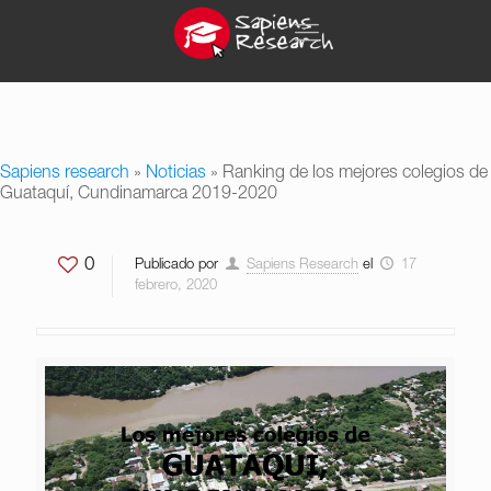
Sapiens research
»
Noticias
»
Ranking de los mejores colegios de
Guataquí, Cundinamarca 2019-2020
0
Publicado por
Sapiens Research
el
17
febrero, 2020