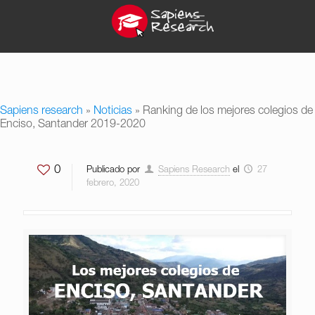
Sapiens research
»
Noticias
»
Ranking de los mejores colegios de
Enciso, Santander 2019-2020
0
Publicado por
Sapiens Research
el
27
febrero, 2020