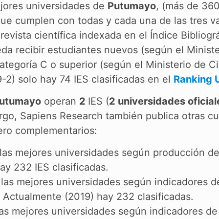
mejores universidades de
Putumayo
, (más de 360
 que cumplen con todas y cada una de las tres va
evista científica indexada en el Índice Bibliogr
da recibir estudiantes nuevos (según el Minist
tegoría C o superior (según el Ministerio de C
9-2) solo hay 74 IES clasificadas en el
Ranking 
Putumayo
operan
2
IES (
2 universidades oficial
rgo, Sapiens Research también publica otras cua
pero complementarios:
e las mejores universidades según producción de 
y 232 IES clasificadas.
de las mejores universidades según indicadores d
 Actualmente (2019) hay 232 clasificadas.
 las mejores universidades según indicadores de