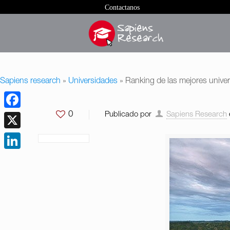
Contactanos
Sapiens research
»
Universidades
»
Ranking de las mejores univ
0
Publicado por
Sapiens Research
Facebook
X
LinkedIn