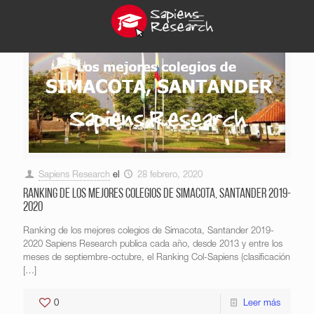
Sapiens Research
el
28 febrero, 2020
Ranking de los mejores colegios de Simacota, Santander 2019-
2020
Ranking de los mejores colegios de Simacota, Santander 2019-
2020 Sapiens Research publica cada año, desde 2013 y entre los
meses de septiembre-octubre, el Ranking Col-Sapiens (clasificación
[…]
0
Leer más