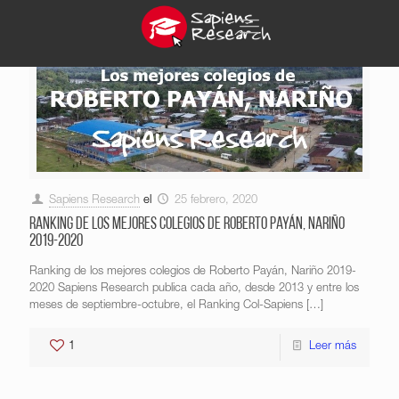
Sapiens Research
el
25 febrero, 2020
Ranking de los mejores colegios de Roberto Payán, Nariño
2019-2020
Ranking de los mejores colegios de Roberto Payán, Nariño 2019-
2020 Sapiens Research publica cada año, desde 2013 y entre los
meses de septiembre-octubre, el Ranking Col-Sapiens
[…]
1
Leer más