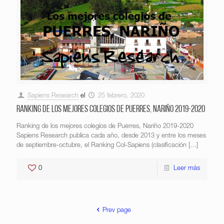
Sapiens Research
el
25 febrero, 2020
Ranking de los mejores colegios de Puerres, Nariño 2019-2020
Ranking de los mejores colegios de Puerres, Nariño 2019-2020
Sapiens Research publica cada año, desde 2013 y entre los meses
de septiembre-octubre, el Ranking Col-Sapiens (clasificación
[…]
0
Leer más
Prev page