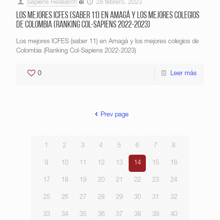
Sapiens Research
el
28 febrero, 2023
Los mejores ICFES (saber 11) en Amagá y los mejores colegios
de Colombia (Ranking Col-Sapiens 2022-2023)
Los mejores ICFES (saber 11) en Amagá y los mejores colegios de
Colombia (Ranking Col-Sapiens 2022-2023)
0
Leer más
Prev page
1
2
3
4
5
6
7
8
9
10
11
12
13
14
15
16
17
18
19
20
21
22
23
24
25
26
27
28
29
30
31
32
33
34
35
36
37
38
39
40