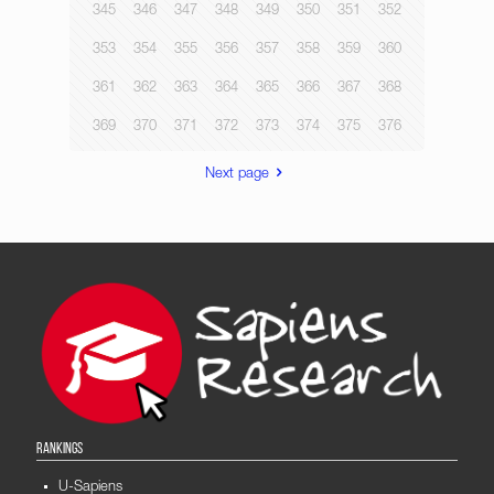
345
346
347
348
349
350
351
352
353
354
355
356
357
358
359
360
361
362
363
364
365
366
367
368
369
370
371
372
373
374
375
376
Next page
RANKINGS
U-Sapiens