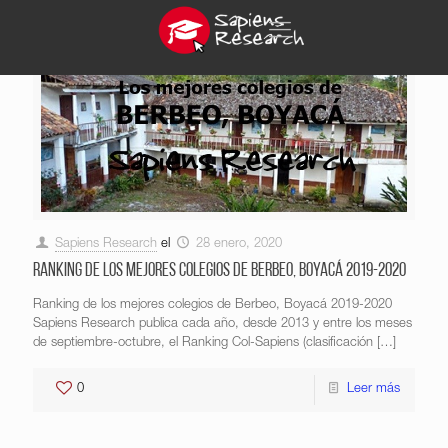
Sapiens Research
el
28 enero, 2020
Ranking de los mejores colegios de Berbeo, Boyacá 2019-2020
Ranking de los mejores colegios de Berbeo, Boyacá 2019-2020
Sapiens Research publica cada año, desde 2013 y entre los meses
de septiembre-octubre, el Ranking Col-Sapiens (clasificación
[…]
0
Leer más