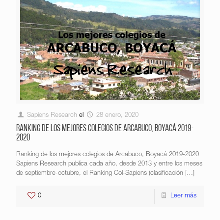
Sapiens Research
el
28 enero, 2020
Ranking de los mejores colegios de Arcabuco, Boyacá 2019-
2020
Ranking de los mejores colegios de Arcabuco, Boyacá 2019-2020
Sapiens Research publica cada año, desde 2013 y entre los meses
de septiembre-octubre, el Ranking Col-Sapiens (clasificación
[…]
0
Leer más