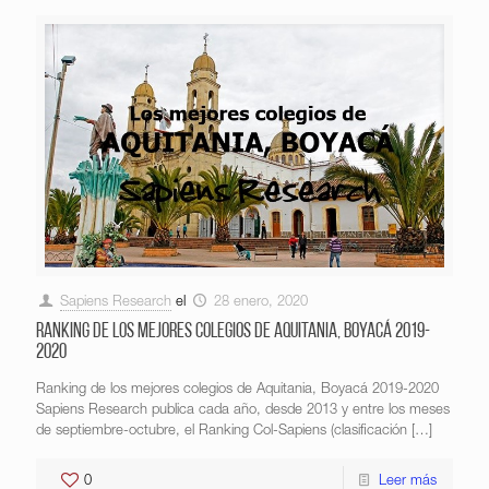
Sapiens Research
el
28 enero, 2020
Ranking de los mejores colegios de Aquitania, Boyacá 2019-
2020
Ranking de los mejores colegios de Aquitania, Boyacá 2019-2020
Sapiens Research publica cada año, desde 2013 y entre los meses
de septiembre-octubre, el Ranking Col-Sapiens (clasificación
[…]
0
Leer más