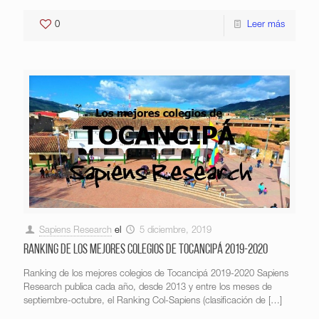
0
Leer más
Sapiens Research
el
5 diciembre, 2019
Ranking de los mejores colegios de Tocancipá 2019-2020
Ranking de los mejores colegios de Tocancipá 2019-2020 Sapiens
Research publica cada año, desde 2013 y entre los meses de
septiembre-octubre, el Ranking Col-Sapiens (clasificación de
[…]