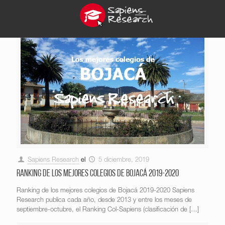
Sapiens Research
el
5 diciembre, 2019
Ranking de los mejores colegios de Bojacá 2019-2020
Ranking de los mejores colegios de Bojacá 2019-2020 Sapiens
Research publica cada año, desde 2013 y entre los meses de
septiembre-octubre, el Ranking Col-Sapiens (clasificación de
[…]