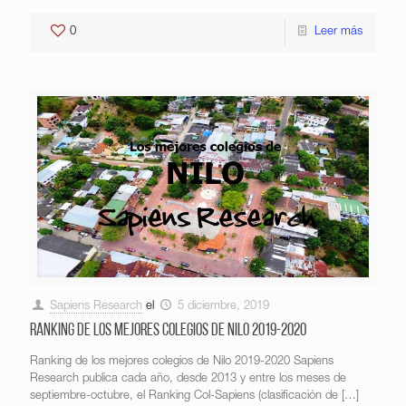
0
Leer más
Sapiens Research
el
5 diciembre, 2019
Ranking de los mejores colegios de Nilo 2019-2020
Ranking de los mejores colegios de Nilo 2019-2020 Sapiens
Research publica cada año, desde 2013 y entre los meses de
septiembre-octubre, el Ranking Col-Sapiens (clasificación de
[…]