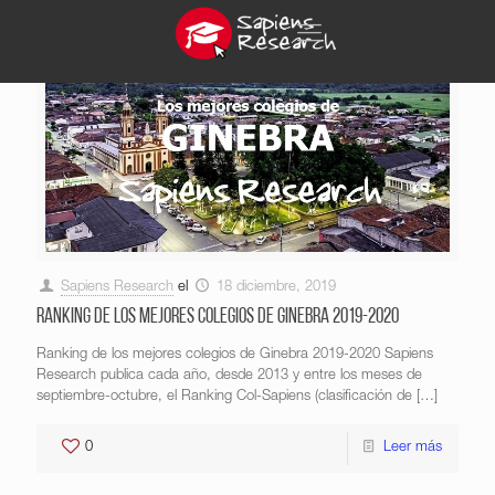
Sapiens Research
el
18 diciembre, 2019
Ranking de los mejores colegios de Ginebra 2019-2020
Ranking de los mejores colegios de Ginebra 2019-2020 Sapiens
Research publica cada año, desde 2013 y entre los meses de
septiembre-octubre, el Ranking Col-Sapiens (clasificación de
[…]
0
Leer más