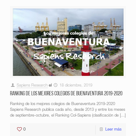
Sapiens Research
el
18 diciembre, 2019
Ranking de los mejores colegios de Buenaventura 2019-2020
Ranking de los mejores colegios de Buenaventura 2019-2020
Sapiens Research publica cada año, desde 2013 y entre los meses
de septiembre-octubre, el Ranking Col-Sapiens (clasificación de
[…]
0
Leer más