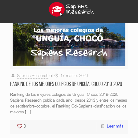
Sapiens Research
el
17 marzo, 2020
Ranking de los mejores colegios de Unguía, Chocó 2019-2020
Ranking de los mejores colegios de Unguía, Chocó 2019-2020
Sapiens Research publica cada año, desde 2013 y entre los meses
de septiembre-octubre, el Ranking Col-Sapiens (clasificación de los
mejores
[…]
0
Leer más