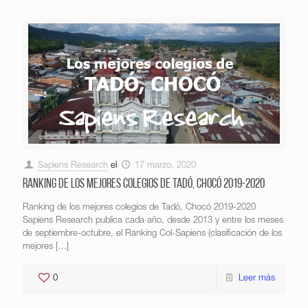
Sapiens Research
el
17 marzo, 2020
Ranking de los mejores colegios de Tadó, Chocó 2019-2020
Ranking de los mejores colegios de Tadó, Chocó 2019-2020
Sapiens Research publica cada año, desde 2013 y entre los meses
de septiembre-octubre, el Ranking Col-Sapiens (clasificación de los
mejores
[…]
0
Leer más