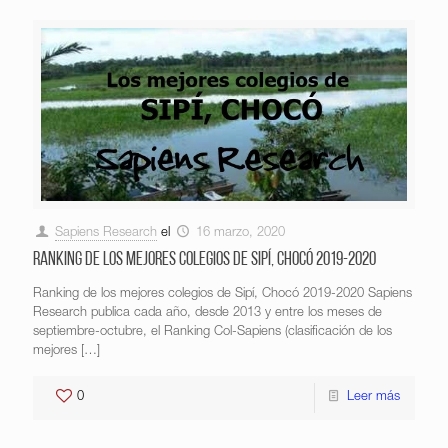
Sapiens Research
el
16 marzo, 2020
Ranking de los mejores colegios de Sipí, Chocó 2019-2020
Ranking de los mejores colegios de Sipí, Chocó 2019-2020 Sapiens
Research publica cada año, desde 2013 y entre los meses de
septiembre-octubre, el Ranking Col-Sapiens (clasificación de los
mejores
[…]
0
Leer más