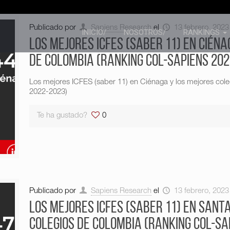
Publicado por
Sapiens Research
el
13 febrero, 2023
INICIO/
NOSOTROS/
RANKINGS
Los mejores ICFES (saber 11) en Ciéna
de Colombia (Ranking Col-Sapiens 202
Los mejores ICFES (saber 11) en Ciénaga y los mejores col
2022-2023)
Te ha gustado?
0
Publicado por
Sapiens Research
el
13 febrero, 2023
Los mejores ICFES (saber 11) en Sant
colegios de Colombia (Ranking Col-Sa