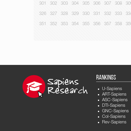
301
302
303
304
305
306
307
308
30
326
327
328
329
330
331
332
333
33
351
352
353
354
355
356
357
358
35
RANKINGS
U-Sapiens
ART-Sapiens
ASC-Sapiens
DTI-Sapiens
GNC-Sapiens
Col-Sapiens
Rev-Sapiens