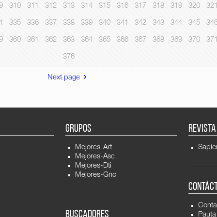
9
310
311
312
313
314
315
316
317
318
319
320
32
4
335
336
337
338
339
340
341
342
343
344
345
34
9
360
361
362
363
364
365
366
367
368
369
370
37
376
Next page
GRUPOS
REVISTA
Mejores-Art
Sapie
Mejores-Asc
Mejores-Dti
Mejores-Gnc
CONTÁC
Conta
BUSCADORES
Pauta