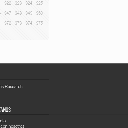
1
322
323
324
325
6
347
348
349
350
1
372
373
374
375
ns Research
TANOS
cto
 con nosotros