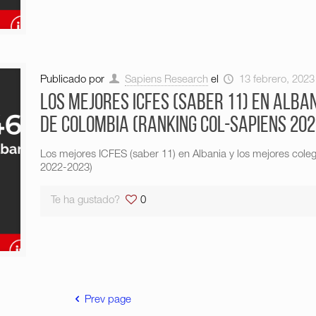
Publicado por
Sapiens Research
el
13 febrero, 2023
Los mejores ICFES (saber 11) en Alba
de Colombia (Ranking Col-Sapiens 202
Los mejores ICFES (saber 11) en Albania y los mejores col
2022-2023)
Te ha gustado?
0
Prev page