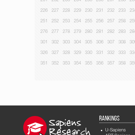
201
202
203
204
205
206
207
208
20
226
227
228
229
230
231
232
233
23
251
252
253
254
255
256
257
258
25
276
277
278
279
280
281
282
283
28
301
302
303
304
305
306
307
308
30
326
327
328
329
330
331
332
333
33
351
352
353
354
355
356
357
358
35
RANKINGS
U-Sapiens