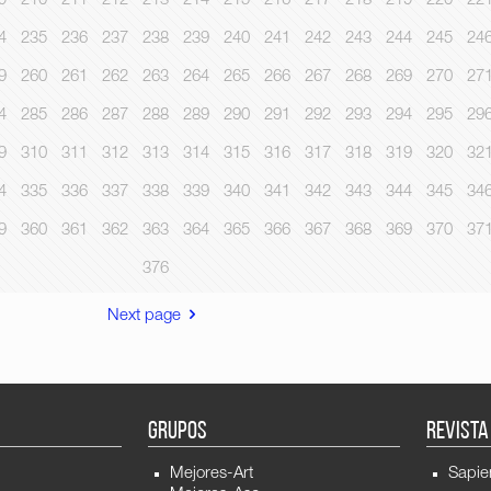
9
210
211
212
213
214
215
216
217
218
219
220
22
4
235
236
237
238
239
240
241
242
243
244
245
24
9
260
261
262
263
264
265
266
267
268
269
270
27
4
285
286
287
288
289
290
291
292
293
294
295
29
9
310
311
312
313
314
315
316
317
318
319
320
32
4
335
336
337
338
339
340
341
342
343
344
345
34
9
360
361
362
363
364
365
366
367
368
369
370
37
376
Next page
GRUPOS
REVISTA
Mejores-Art
Sapie