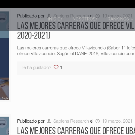
Publicado por
Sapiens Research
el
19 marzo, 2021
INICIO/
NOSOTROS/
RANKINGS
Las mejores carreras que ofrece Vill
2020-2021)
Las mejores carreras que ofrece Villavicencio (Saber 11 Ic
ofrece Villavicencio. Según el DANE-2018, Villavicencio cuen
Te ha gustado?
1
Publicado por
Sapiens Research
el
19 marzo, 2021
Las mejores carreras que ofrece Uba