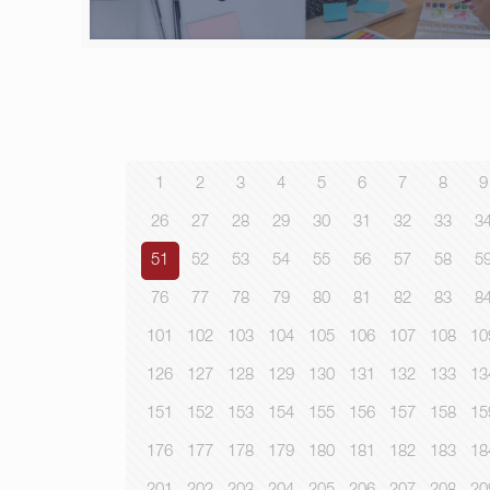
1
2
3
4
5
6
7
8
9
26
27
28
29
30
31
32
33
3
51
52
53
54
55
56
57
58
5
76
77
78
79
80
81
82
83
8
101
102
103
104
105
106
107
108
10
126
127
128
129
130
131
132
133
13
151
152
153
154
155
156
157
158
15
176
177
178
179
180
181
182
183
18