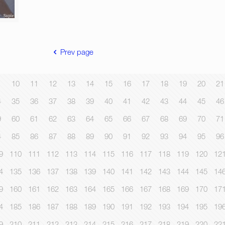
Prev page
10
11
12
13
14
15
16
17
18
19
20
21
4
35
36
37
38
39
40
41
42
43
44
45
46
9
60
61
62
63
64
65
66
67
68
69
70
71
4
85
86
87
88
89
90
91
92
93
94
95
96
9
110
111
112
113
114
115
116
117
118
119
120
12
4
135
136
137
138
139
140
141
142
143
144
145
14
9
160
161
162
163
164
165
166
167
168
169
170
17
4
185
186
187
188
189
190
191
192
193
194
195
19