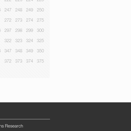
1
222
223
224
225
6
247
248
249
250
1
272
273
274
275
6
297
298
299
300
1
322
323
324
325
6
347
348
349
350
1
372
373
374
375
ns Research