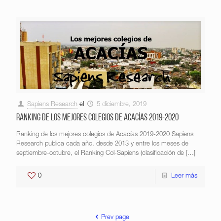
Sapiens Research
el
5 diciembre, 2019
Ranking de los mejores colegios de Acacías 2019-2020
Ranking de los mejores colegios de Acacías 2019-2020 Sapiens
Research publica cada año, desde 2013 y entre los meses de
septiembre-octubre, el Ranking Col-Sapiens (clasificación de
[…]
0
Leer más
Prev page