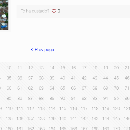
Te ha gustado?
0
Prev page
10
11
12
13
14
15
16
17
18
19
20
21
4
35
36
37
38
39
40
41
42
43
44
45
46
9
60
61
62
63
64
65
66
67
68
69
70
71
4
85
86
87
88
89
90
91
92
93
94
95
96
9
110
111
112
113
114
115
116
117
118
119
120
12
4
135
136
137
138
139
140
141
142
143
144
145
14
9
160
161
162
163
164
165
166
167
168
169
170
17