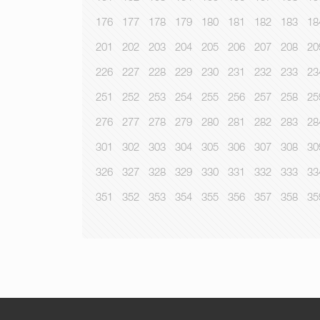
176
177
178
179
180
181
182
183
18
201
202
203
204
205
206
207
208
20
226
227
228
229
230
231
232
233
23
251
252
253
254
255
256
257
258
25
276
277
278
279
280
281
282
283
28
301
302
303
304
305
306
307
308
30
326
327
328
329
330
331
332
333
33
351
352
353
354
355
356
357
358
35