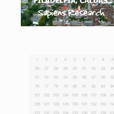
1
2
3
4
5
6
7
8
9
26
27
28
29
30
31
32
33
3
51
52
53
54
55
56
57
58
5
76
77
78
79
80
81
82
83
8
101
102
103
104
105
106
107
108
10
126
127
128
129
130
131
132
133
13
151
152
153
154
155
156
157
158
15