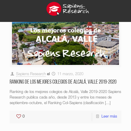
Sapiens Research
el
11 marzo, 2020
Ranking de los mejores colegios de Alcalá, Valle 2019-2020
Ranking de los mejores colegios de Alcalá, Valle 2019-2020 Sapiens
Research publica cada año, desde 2013 y entre los meses de
septiembre-octubre, el Ranking Col-Sapiens (clasificación
[…]
0
Leer más