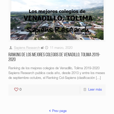
Sapiens Research
el
11 marzo, 2020
Ranking de los mejores colegios de Venadillo, Tolima 2019-
2020
Ranking de los mejores colegios de Venadillo, Tolima 2019-2020
Sapiens Research publica cada año, desde 2013 y entre los meses
de septiembre-octubre, el Ranking Col-Sapiens (clasificación
[…]
0
Leer más
Prev page