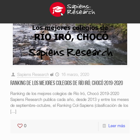
Sapiens Research
el
16 marzo, 2020
Ranking de los mejores colegios de Río Iró, Chocó 2019-2020
Ranking de los mejores colegios de Río Iró, Chocó 2019-2020
Sapiens Research publica cada año, desde 2013 y entre los meses
de septiembre-octubre, el Ranking Col-Sapiens (clasificación de los
[…]
0
Leer más