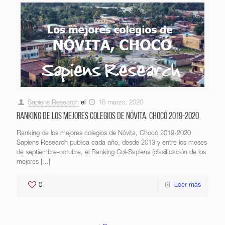
Sapiens Research
el
16 marzo, 2020
Ranking de los mejores colegios de Nóvita, Chocó 2019-2020
Ranking de los mejores colegios de Nóvita, Chocó 2019-2020
Sapiens Research publica cada año, desde 2013 y entre los meses
de septiembre-octubre, el Ranking Col-Sapiens (clasificación de los
mejores
[…]
0
Leer más