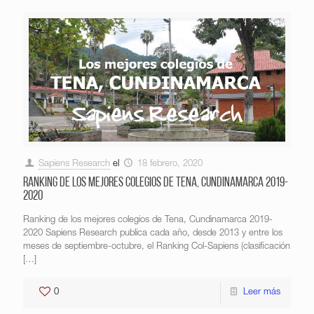
Sapiens Research
el
18 febrero, 2020
Ranking de los mejores colegios de Tena, Cundinamarca 2019-
2020
Ranking de los mejores colegios de Tena, Cundinamarca 2019-
2020 Sapiens Research publica cada año, desde 2013 y entre los
meses de septiembre-octubre, el Ranking Col-Sapiens (clasificación
[…]
0
Leer más