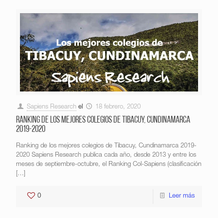
Sapiens Research
el
18 febrero, 2020
Ranking de los mejores colegios de Tibacuy, Cundinamarca
2019-2020
Ranking de los mejores colegios de Tibacuy, Cundinamarca 2019-
2020 Sapiens Research publica cada año, desde 2013 y entre los
meses de septiembre-octubre, el Ranking Col-Sapiens (clasificación
[…]
0
Leer más