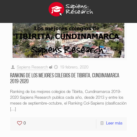
Sapiens Research
el
19 febrero, 2020
Ranking de los mejores colegios de Tibirita, Cundinamarca
2019-2020
Ranking de los mejores colegios de Tibirita, Cundinamarca 2019-
2020 Sapiens Research publica cada año, desde 2013 y entre los
meses de septiembre-octubre, el Ranking Col-Sapiens (clasificación
[…]
0
Leer más