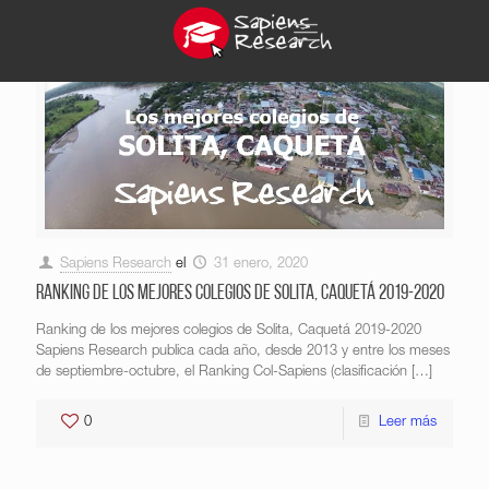
Sapiens Research
el
31 enero, 2020
Ranking de los mejores colegios de Solita, Caquetá 2019-2020
Ranking de los mejores colegios de Solita, Caquetá 2019-2020
Sapiens Research publica cada año, desde 2013 y entre los meses
de septiembre-octubre, el Ranking Col-Sapiens (clasificación
[…]
0
Leer más