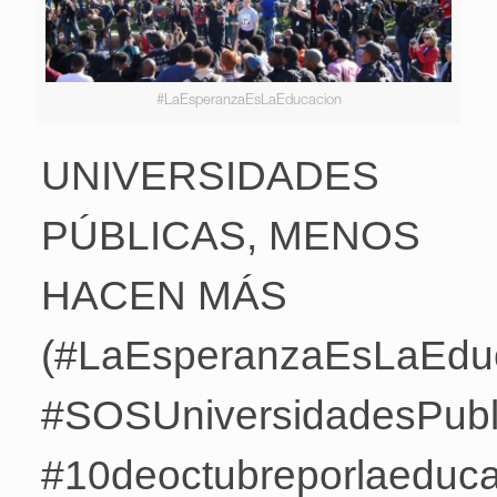
#LaEsperanzaEsLaEducacion
UNIVERSIDADES
PÚBLICAS, MENOS
HACEN MÁS
(#LaEsperanzaEsLaEduc
#SOSUniversidadesPubl
#10deoctubreporlaeduca