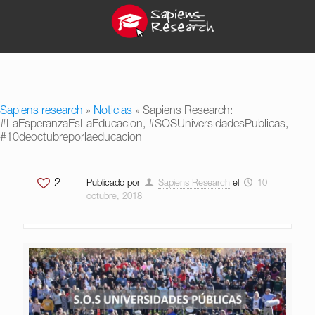
Sapiens research
»
Noticias
»
Sapiens Research:
#LaEsperanzaEsLaEducacion, #SOSUniversidadesPublicas,
#10deoctubreporlaeducacion
2
Publicado por
Sapiens Research
el
10
octubre, 2018