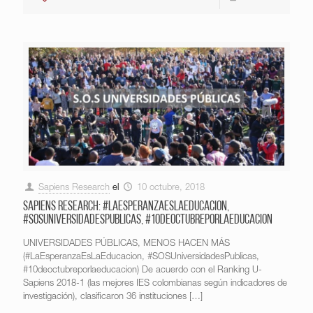
Sapiens Research
el
10 octubre, 2018
Sapiens Research: #LaEsperanzaEsLaEducacion,
#SOSUniversidadesPublicas, #10deoctubreporlaeducacion
UNIVERSIDADES PÚBLICAS, MENOS HACEN MÁS
(#LaEsperanzaEsLaEducacion, #SOSUniversidadesPublicas,
#10deoctubreporlaeducacion) De acuerdo con el Ranking U-
Sapiens 2018-1 (las mejores IES colombianas según indicadores de
investigación), clasificaron 36 instituciones
[…]