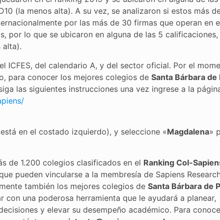
D10 (la menos alta). A su vez, se analizaron si estos más d
ternacionalmente por las más de 30 firmas que operan en el
, por lo que se ubicaron en alguna de las 5 calificaciones,
alta).
l ICFES, del calendario A, y del sector oficial. Por el mom
rgo, para conocer los mejores colegios de
Santa Bárbara de 
 siga las siguientes instrucciones una vez ingrese a la págin
apiens/
 está en el costado izquierdo), y seleccione «
Magdalena
» 
 de 1.200 colegios clasificados en el
Ranking Col-Sapien
s que pueden vincularse a la membresía de Sapiens Researc
uramente también los mejores colegios de
Santa Bárbara de P
jar con una poderosa herramienta que le ayudará a planear,
decisiones y elevar su desempeño académico. Para conoce