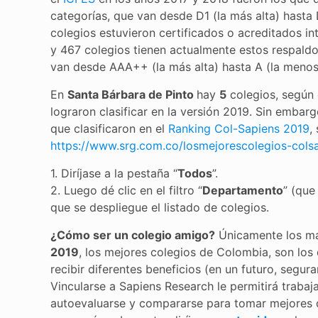
categorías, que van desde D1 (la más alta) hasta 
colegios estuvieron certificados o acreditados in
y 467 colegios tienen actualmente estos respaldos
van desde AAA++ (la más alta) hasta A (la menos 
En
Santa Bárbara de Pinto
hay
5
colegios, según e
lograron clasificar en la versión 2019. Sin emba
que clasificaron en el
Ranking Col-Sapiens 2019
,
https://www.srg.com.co/losmejorescolegios-cols
1. Diríjase a la pestaña “
Todos
”.
2. Luego dé clic en el filtro “
Departamento
” (que
que se despliegue el listado de colegios.
¿Cómo ser un colegio amigo?
Únicamente los más
2019
, los mejores colegios de Colombia, son lo
recibir diferentes beneficios (en un futuro, seg
Vincularse a Sapiens Research le permitirá traba
autoevaluarse y compararse para tomar mejores 