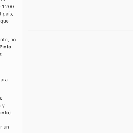
e 1.200
 país,
 que
ento, no
Pinto
a:
para
s
h y
into
).
r un