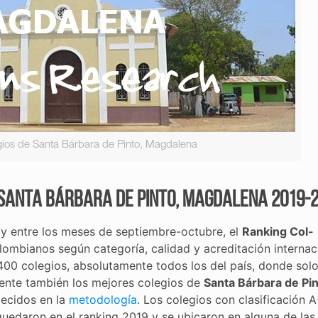
gios de Santa Bárbara de Pinto, Magdalena
 Santa Bárbara de Pinto, Magdalena 2019-
y entre los meses de septiembre-octubre, el
Ranking Col-
lombianos según categoría, calidad y acreditación internaci
400 colegios, absolutamente todos los del país, donde sol
amente también los mejores colegios de
Santa Bárbara de Pin
lecidos en la
metodología
. Los colegios con clasificación 
uedaron en el ranking 2019 y se ubicaron en alguna de las