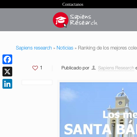
Contactanos
Sapiens research
»
Noticias
»
Ranking de los mejores col
1
Publicado por
Sapiens Research
Facebook
X
LinkedIn