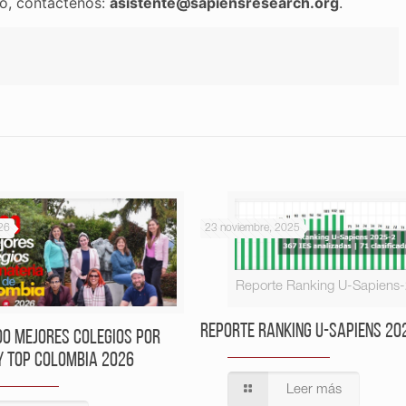
o, contáctenos:
asistente@sapiensresearch.org
.
26
23 noviembre, 2025
Reporte Ranking U-Sapiens
Reporte Ranking U-Sapiens 20
00 Mejores Colegios por
y Top Colombia 2026
Leer más