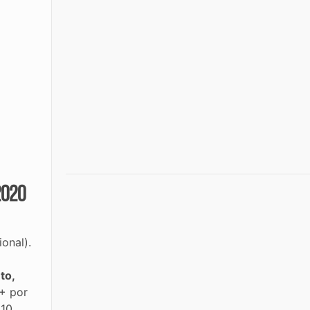
2020
onal).
o
to,
A+ por
 10